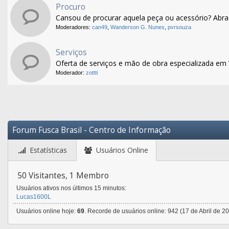
Procuro
Cansou de procurar aquela peça ou acessório? Abra
Moderadores:
can49
,
Wanderson G. Nunes
,
pvrsouza
Serviços
Oferta de serviços e mão de obra especializada em
Moderador:
zottti
Forum Fusca Brasil - Centro de Informação
Estatísticas
Usuários Online
50 Visitantes, 1 Membro
Usuários ativos nos últimos 15 minutos:
Lucas1600L
Usuários online hoje:
69
. Recorde de usuários online: 942 (17 de Abril de 2