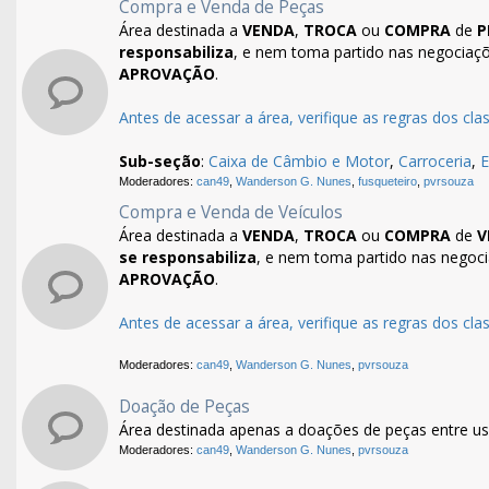
Compra e Venda de Peças
Área destinada a
VENDA
,
TROCA
ou
COMPRA
de
P
responsabiliza
, e nem toma partido nas negociaç
APROVAÇÃO
.
Antes de acessar a área, verifique as regras dos clas
Sub-seção
:
Caixa de Câmbio e Motor
,
Carroceria
,
E
Moderadores:
can49
,
Wanderson G. Nunes
,
fusqueteiro
,
pvrsouza
Compra e Venda de Veículos
Área destinada a
VENDA
,
TROCA
ou
COMPRA
de
V
se responsabiliza
, e nem toma partido nas negoc
APROVAÇÃO
.
Antes de acessar a área, verifique as regras dos clas
Moderadores:
can49
,
Wanderson G. Nunes
,
pvrsouza
Doação de Peças
Área destinada apenas a doações de peças entre us
Moderadores:
can49
,
Wanderson G. Nunes
,
pvrsouza