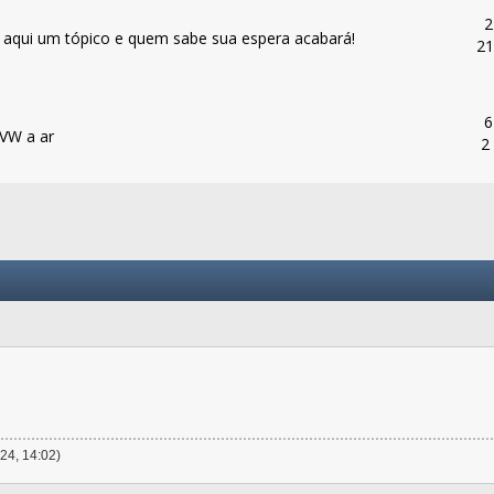
2
 aqui um tópico e quem sabe sua espera acabará!
21
6
 VW a ar
2
024, 14:02)