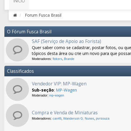
INÍCIO
Forum Fusca Brasil
O Fórum Fusca Brasil
SAF (Serviço de Apoio ao Forista)
Quer saber como se cadastrar, postar fotos, ou quer
tópicos desta área ou crie um novo para que possa
Moderadores:
flokers
,
Brande
Classificados
Vendedor VIP: MP-Wagen
Sub-seção
:
MP-Wagen
Moderador:
mp-wagen
Compra e Venda de Miniaturas
Moderadores:
can49
,
Wanderson G. Nunes
,
pvrsouza