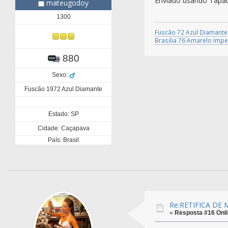
Enviado usando Tapat
mateugodoy
1300
Fuscão 72 Azul Diamante
Brasilia 76 Amarelo Impe
880
Sexo:
Fuscão 1972 Azul Diamante
Estado: SP
Cidade: Caçapava
País: Brasil
Re:RETIFICA DE
«
Resposta #16 Onli