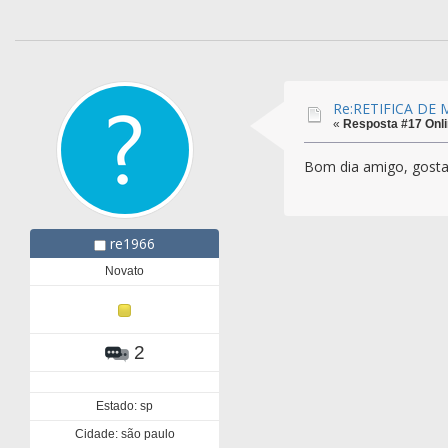
Re:RETIFICA DE
«
Resposta #17 Onli
Bom dia amigo, gostar
re1966
Novato
2
Estado: sp
Cidade: são paulo