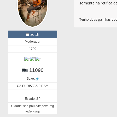
somente na retifica de
Tenho duas galinhas botad
zottti
Moderador
1700
11090
Sexo:
OS PURISTAS PIRAM
Estado: SP
Cidade: sao paulo/itapeva-mg
País: brasil