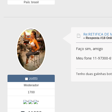
País: brasil
Re:RETIFICA DE
«
Resposta #18 Onli
Faço sim, amigo
Meu fone 11-97300-6
Tenho duas galinhas botad
zottti
Moderador
1700