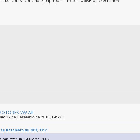
rumfuscabrasil.com/index.php?topic=41573.new%3Btopicseen#new
 MOTORES VW AR
ne:
22 de Dezembro de 2018, 19:53 »
2 de Dezembro de 2018, 19:31
da para fazer um 1200 virar 1300 ?