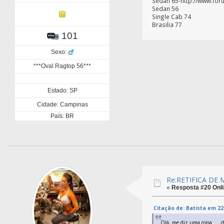
Sedan 65-http://www.fo
Sedan 56
Single Cab 74
Brasilia 77
101
Sexo:
***Oval Ragtop 56***
Estado: SP
Cidade: Campinas
País: BR
Re:RETIFICA DE
«
Resposta #20 Onli
Citação de: Batista em 2
Olá, me diz uma coisa .... 