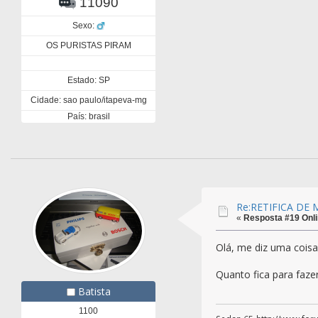
11090
Sexo:
OS PURISTAS PIRAM
Estado: SP
Cidade: sao paulo/itapeva-mg
País: brasil
Re:RETIFICA DE
«
Resposta #19 Onli
Olá, me diz uma coisa 
Quanto fica para faze
Batista
1100