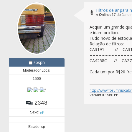
Filtros de ar par
«
Online:
17 de Janeir
Adquiri um grande qua
e iriam pro lixo.
Tudo novo de estoque
Relação de filtros:
CA3191 // CA3130
----------------------------
CA4258C // CA27
spspn
Moderador Local
Cada um por R$20 fre
1500
http://www.forumfuscabr
Variant II 1980 PP.
2348
Sexo:
Estado: sp