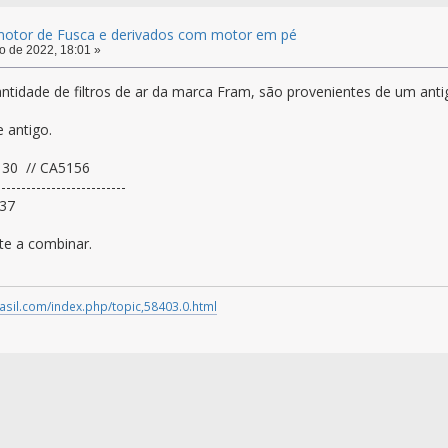
a motor de Fusca e derivados com motor em pé
o de 2022, 18:01 »
ntidade de filtros de ar da marca Fram, são provenientes de um ant
 antigo.
 // CA5156
--------------------------
37
te a combinar.
asil.com/index.php/topic,58403.0.html